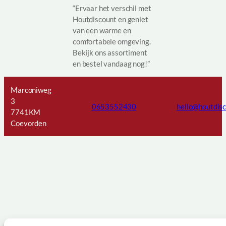
“Ervaar het verschil met
Houtdiscount en geniet
van een warme en
comfortabele omgeving.
Bekijk ons assortiment
en bestel vandaag nog!”
Marconiweg
3
0653552430
hello@houtdis
7741KM
Coevorden