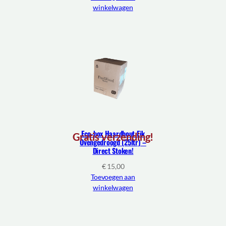
winkelwagen
Eco-box Haardhout Eik
Gratis verzending!
Ovengedroogd (25ltr) –
Direct Stoken!
€
15,00
Toevoegen aan
winkelwagen