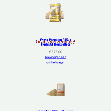
Verba Premium 975kg
Gratis verzending!
ENplusA1 Houtpellets
€
575,00
Toevoegen aan
winkelwagen