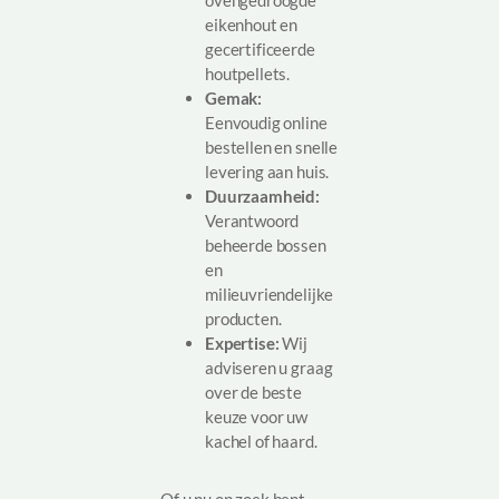
ovengedroogde
eikenhout en
gecertificeerde
houtpellets.
Gemak:
Eenvoudig online
bestellen en snelle
levering aan huis.
Duurzaamheid:
Verantwoord
beheerde bossen
en
milieuvriendelijke
producten.
Expertise:
Wij
adviseren u graag
over de beste
keuze voor uw
kachel of haard.