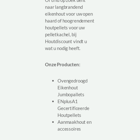
Of u nu op zoek bent
naar langbrandend
eikenhout voor uw open
haard of hoogrendement
houtpellets voor uw
pelletkachel, bij
Houtdiscount vindt u
wat u nodig heeft.
Onze Producten:
Ovengedroogd
Eikenhout
Jumbopallets
ENplusA1
Gecertificeerde
Houtpellets
Aanmaakhout en
accessoires