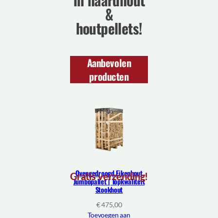
&
houtpellets!
Aanbevolen
producten
Ovengedroogd Eikenhout
Gratis verzending!
Jumbopallet | Topkwaliteit
Stookhout
€
475,00
Toevoegen aan