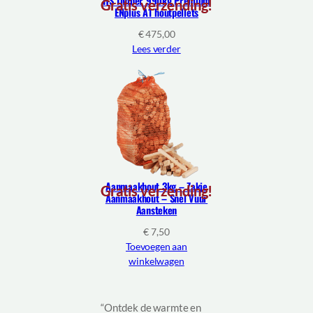
HS Timber 990kg Premium
Gratis verzending!
ENplus A1 houtpellets
€
475,00
Lees verder
Aanmaakhout 3kg – Zakje
Gratis verzending!
Aanmaakhout – Snel Vuur
Aansteken
€
7,50
Toevoegen aan
winkelwagen
“Ontdek de warmte en