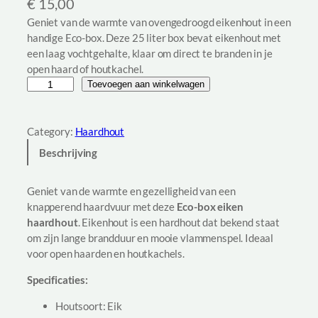
€
15,00
Geniet van de warmte van ovengedroogd eikenhout in een
handige Eco-box. Deze 25 liter box bevat eikenhout met
een laag vochtgehalte, klaar om direct te branden in je
open haard of houtkachel.
E
Toevoegen aan winkelwagen
c
o
-
Category:
Haardhout
b
Beschrijving
o
x
Geniet van de warmte en gezelligheid van een
H
knapperend haardvuur met deze
Eco-box eiken
a
haardhout
. Eikenhout is een hardhout dat bekend staat
a
om zijn lange brandduur en mooie vlammenspel. Ideaal
r
voor open haarden en houtkachels.
d
h
Specificaties:
o
u
Houtsoort: Eik