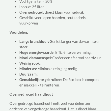
t
Vochtgehalte: < 20%
E
Inhoud: 25 liter
i
Ovengedroogd: direct klaar voor gebruik
k
Geschikt voor: open haarden, houtkachels,
O
vuurkorven
v
Voordelen:
e
n
Lange brandduur:
Geniet langer van de warmte en
g
sfeer.
e
Hoge energiewaarde:
Efficiënte verwarming.
d
Mooi vlammenspel:
Creëer een sfeervol haardvuur.
r
Weinig rook:
o
Minder as:
Minimale reiniging nodig.
o
Duurzaam:
g
Gemakkelijk te gebruiken:
De Eco-box is compact
d
en makkelijk te hanteren.
(
2
Ovengedroogd haardhout
5
Ovengedroogd haardhout heeft veel voordelen ten
l
opzichte van ongedroogd haardhout. Het is direct klaar
t