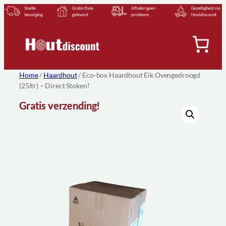
Ga
naar
de
inhoud
Home
/
Haardhout
/ Eco-box Haardhout Eik Ovengedroogd
(25ltr) – Direct Stoken!
Gratis verzending!